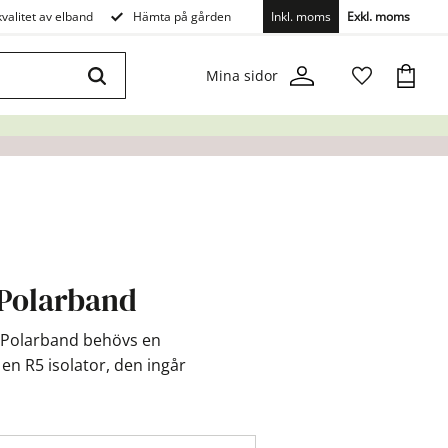
valitet av elband
Hämta på gården
Inkl. moms
Exkl. moms
Kundva
Mina sidor
Favoriter
 Polarband
ll Polarband behövs en
 en R5 isolator, den ingår