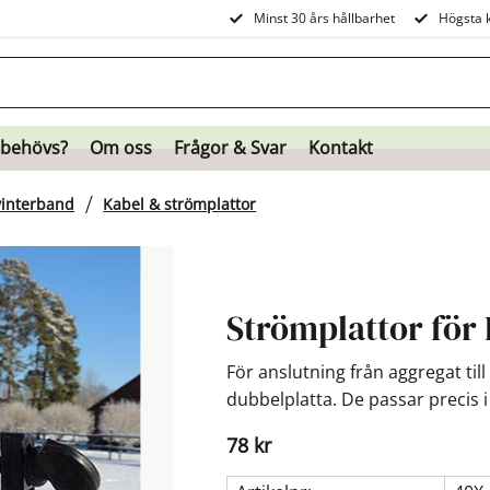
Minst 30 års hållbarhet
Högsta k
 behövs?
Om oss
Frågor & Svar
Kontakt
vinterband
Kabel & strömplattor
Strömplattor för
För anslutning från aggregat ti
dubbelplatta. De passar precis i
78
kr