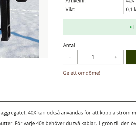
Artikelnr
40X
Vikt
0,1 
I
Antal
-
+
Ge ett omdöme!
 aggregatet. 40X kan också användas för att koppla ström m
utter. För varje 40X behöver du två kablar, 1 grön till den ö