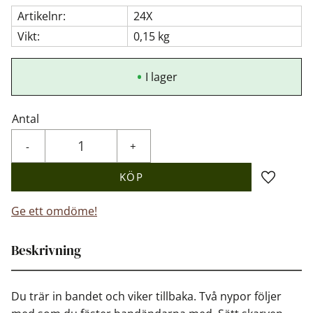
Artikelnr
24X
Vikt
0,15 kg
I lager
Antal
-
+
KÖP
Lägg till 
Ge ett omdöme!
Beskrivning
Du trär in bandet och viker tillbaka. Två nypor följer