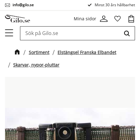
info@gilo.se
Minst 30 års hållbarhet
Meny
Kund
Mina sidor
Favorit
Sortiment
Elstängsel Franska Elbandet
Skarvar, nypor-pluttar