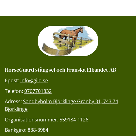
HorseGuard stängsel och Franska Elbandet AB
Epost:
info@gilo.se
Telefon:
0707701832
Adress:
Sandbyholm Björklinge Gränby 31, 743 74
Björklinge
Organisationsnummer: 559184-1126
Bankgiro: 888-8984