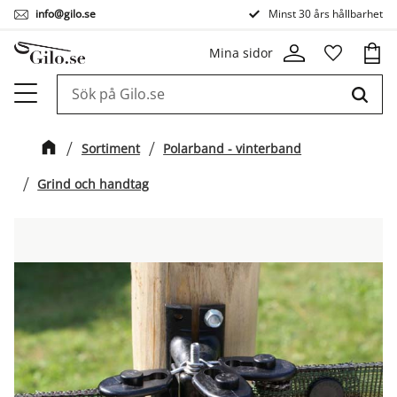
info@gilo.se
Minst 30 års hållbarhet
Meny
Kund
Mina sidor
Favorit
Sortiment
Polarband - vinterband
Grind och handtag