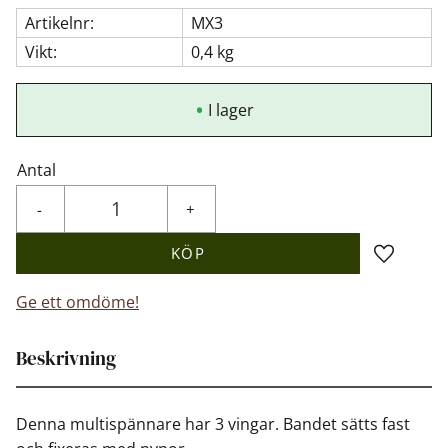
Artikelnr
MX3
Vikt
0,4 kg
I lager
Antal
-
+
KÖP
Lägg till 
Ge ett omdöme!
Beskrivning
Denna multispännare har 3 vingar. Bandet sätts fast