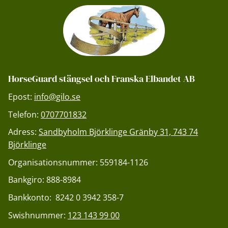
HorseGuard stängsel och Franska Elbandet AB
Epost:
info@gilo.se
Telefon:
0707701832
Adress:
Sandbyholm Björklinge Gränby 31, 743 74
Björklinge
Organisationsnummer: 559184-1126
Bankgiro: 888-8984
Bankkonto: 8242 0 3942 358-7
Swishnummer:
123 143 99 00