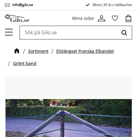
info@gilo.se
Minst 30 års hållbarhet
Meny
Kund
Mina sidor
Favorit
Sortiment
Elstängsel Franska Elbandet
Grönt band