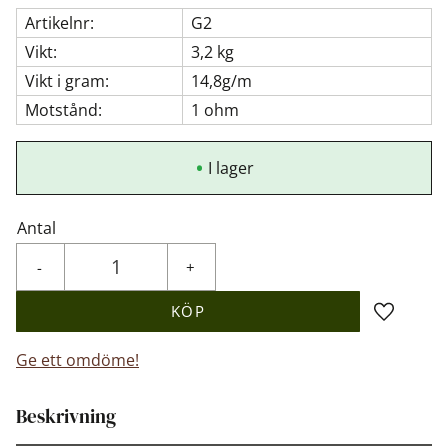
Artikelnr
G2
Vikt
3,2 kg
Vikt i gram
14,8g/m
Motstånd
1 ohm
I lager
Antal
-
+
KÖP
Lägg till 
Ge ett omdöme!
Beskrivning