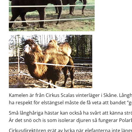
Kamelen är från Cirkus Scalas vinterläger i Skåne. Långh
ha respekt för elstängsel måste de få veta att bandet ”g
Små långhåriga hästar kan också ha svårt att känna strö
Är det snö och is som isolerar djuren så fungerar Polar
Cirkusdirektören grät av lycka när elefanterna inte läng