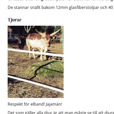
De stannar snällt bakom 12mm glasfiberstolpar och 4
Tjurar
Respekt för elband! Jajamän!
Det som gäller alla djur är att man måste se till att dju