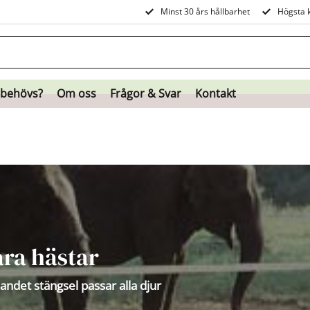
Minst 30 års hållbarhet
Högsta k
 behövs?
Om oss
Frågor & Svar
Kontakt
ara hästar
ndet stängsel passar alla djur