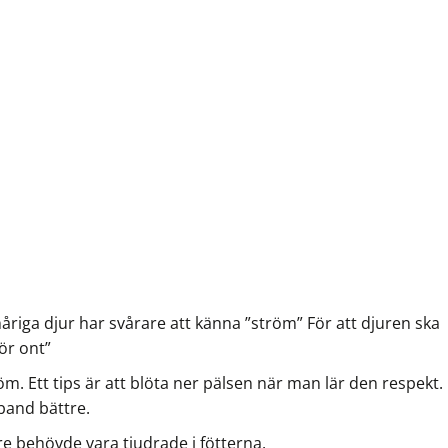
åriga djur har svårare att känna ”ström” För att djuren ska
ör ont”
m. Ett tips är att blöta ner pälsen när man lär den respekt.
band bättre.
re behövde vara tjudrade i fötterna.