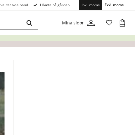
valitet av elband
Hämta på gården
Inkl. moms
Exkl. moms
Kundva
Mina sidor
Favoriter